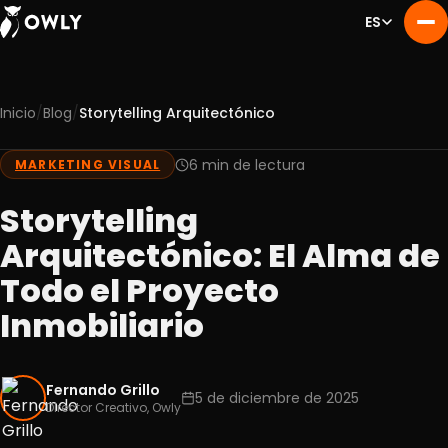
ES
/
/
Inicio
Blog
Storytelling Arquitectónico
Nosotros
01
Servicios
6 min de lectura
MARKETING VISUAL
02
Portafolio
03
Storytelling
Experiencia
04
Arquitectónico: El Alma de
Blog
05
Todo el Proyecto
Contacto
06
Inmobiliario
Fernando Grillo
5 de diciembre de 2025
Director Creativo, Owly