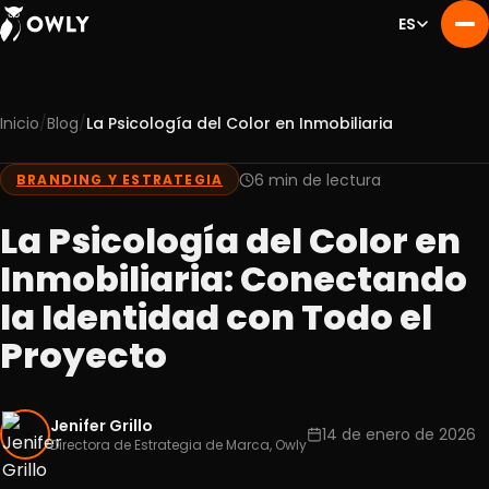
ES
/
/
Inicio
Blog
La Psicología del Color en Inmobiliaria
Nosotros
01
Servicios
6 min de lectura
BRANDING Y ESTRATEGIA
02
Portafolio
03
La Psicología del Color en
Experiencia
04
Inmobiliaria: Conectando
Blog
05
la Identidad con Todo el
Contacto
06
Proyecto
Jenifer Grillo
14 de enero de 2026
Directora de Estrategia de Marca, Owly