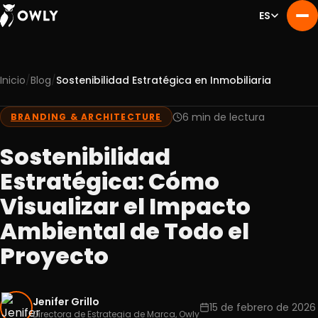
ES
/
/
Inicio
Blog
Sostenibilidad Estratégica en Inmobiliaria
Nosotros
01
Servicios
6 min de lectura
BRANDING & ARCHITECTURE
02
Portafolio
03
Sostenibilidad
Experiencia
04
Estratégica: Cómo
Blog
05
Visualizar el Impacto
Contacto
06
Ambiental de Todo el
Proyecto
Jenifer Grillo
15 de febrero de 2026
Directora de Estrategia de Marca, Owly